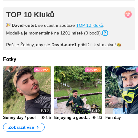
TOP 10 Kluků
David-cute1
se účastní soutěže
TOP 10 Kluků
.
Modelka je momentálně na
1201 místě
(0 bodů).
Pošlite Žetóny, aby ste
David-cute1
priblížili k
víťazstvu!
Fotky
ZDARMA
ZDARMA
3
5
85
83
Sunny day / pool
Enjoying a good weekend
Fun day
Zobrazit vše