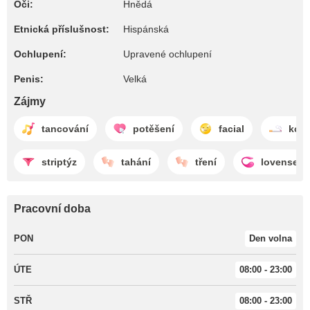
Oči:
Hnědá
Etnická příslušnost:
Hispánská
Ochlupení:
Upravené ochlupení
Penis:
Velká
Zájmy
tancování
potěšení
facial
kouř
striptýz
tahání
tření
lovense
Pracovní doba
PON
Den volna
ÚTE
08:00 - 23:00
STŘ
08:00 - 23:00