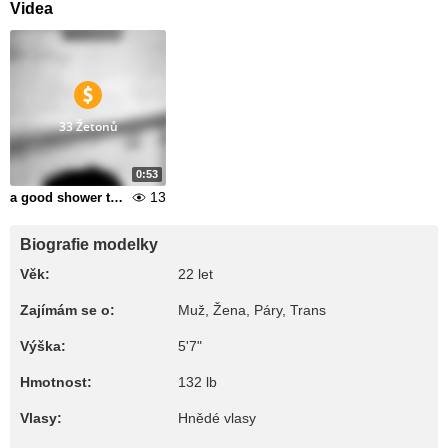
Videa
33 Žetonů
0:53
13
a good shower to relax
Biografie modelky
Věk:
22 let
Zajímám se o:
Muž, Žena, Páry, Trans
Výška:
5'7"
Hmotnost:
132 lb
Vlasy:
Hnědé vlasy