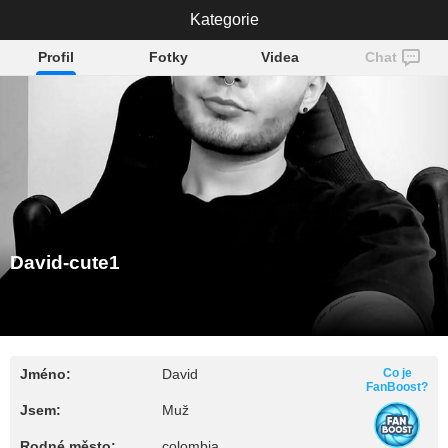
David-cute1
Kategorie
Profil
Fotky
Videa
Chat
David-cute1
Jméno:
David
Co je
FanBoost?
Jsem:
Muž
Rodné město:
colombia