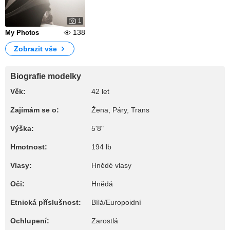
1
138
My Photos
Zobrazit vše
Biografie modelky
Věk:
42 let
Zajímám se o:
Žena, Páry, Trans
Výška:
5'8"
Hmotnost:
194 lb
Vlasy:
Hnědé vlasy
Oči:
Hnědá
Etnická příslušnost:
Bílá/Europoidní
Ochlupení:
Zarostlá