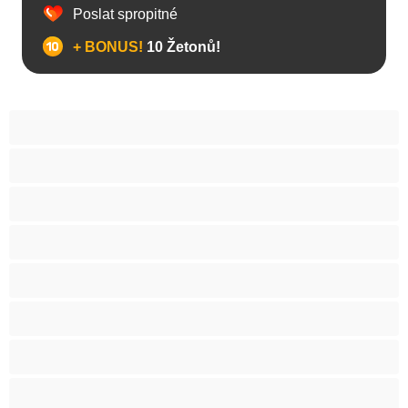
Poslat spropitné
+ BONUS!
10 Žetonů!
Anál
Bisexuál
Gay
Heterosexuál
Medvědi
Nejlepší pro soukromý chat
Páry
Svalnaté holky