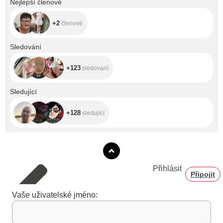
Nejlepší členové
+2
členové
+123
Sledování
+123
sledovaní
+128
Sledující
+128
sledující
Přihlásit
Připojit
Vaše uživatelské jméno: